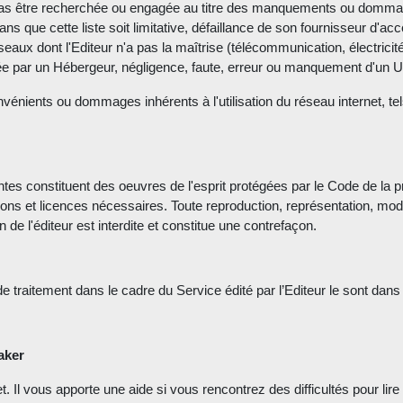
n cas être recherchée ou engagée au titre des manquements ou dommag
 que cette liste soit limitative, défaillance de son fournisseur d'accè
aux dont l'Editeur n'a pas la maîtrise (télécommunication, électricité, i
ée par un Hébergeur, négligence, faute, erreur ou manquement d'un Uti
nvénients ou dommages inhérents à l'utilisation du réseau internet, 
tes constituent des oeuvres de l'esprit protégées par le Code de la prop
ations et licences nécessaires. Toute reproduction, représentation, modi
n de l'éditeur est interdite et constitue une contrefaçon.
e traitement dans le cadre du Service édité par l’Editeur le sont dans l
aker
t. Il vous apporte une aide si vous rencontrez des difficultés pour lire 