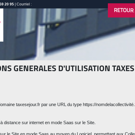
59 20 95
| Courriel :
RETOUR 
NS GENERALES D'UTILISATION TAXES
 domaine taxesejour.fr par une URL du type https://nomdelacollectivité.t
ble à distance sur internet en mode Saas sur le Site.
r sur le Site en mode Saas au moyen du Logiciel, permettant aux Collect