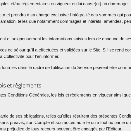
légales et/ou règlementaires en vigueur ou lui cause(nt) un dommage.
ur et prendra à sa charge exclusive l'intégralité des sommes qui pourr
réclamation, telles que notamment dommages et intérêts, amendes, péna
ment et soigneusement les informations saisies lors de chacune de ses d
s de séjour qu'il a effectuées et validées sur le Site. S'il se rend co
Collectivité pour l'en informer.
a fournies dans le cadre de l'utilisation du Service peuvent être comm
ois et règlements
es Conditions Générales, les lois et règlements en vigueur ainsi que l
ie de ses obligations, telles qu'elles résultent des présentes Condi
sans préavis, son Compte et son accès au Site ou à tout ou partie du Se
ns préjudice de tous recours pouvant être engagés par l'Editeur.