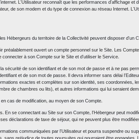
 l'internet. L'Utilisateur reconnaît que les performances d'affichage e
ateur, de son modem et du type de connexion au réseau Internet. L'Ut
les Hébergeurs du territoire de la Collectivité peuvent disposer d'un Co
t avoir préalablement ouvert un compte personnel sur le Site. Les Comp
se connecter à son Compte sur le Site et d'utiliser le Service.
 la sécurité de son identifiant et de son mot de passe et à ne pas permet
 identifiant et de son mot de passe. Il devra informer sans délai l'Edit
 informations exactes et complètes sur son identité, ses coordonnées,
 de chambres ou lits), et autres informations qui lui seraient deman
ite en cas de modification, au moyen de son Compte.
n tiers. En se connectant au Site sur son Compte, l'Hébergeur peut modif
 ses déclarations de taxe de séjour, qui ne peuvent plus être modifiée
nformations communiquées par l'Utilisateur et pourra suspendre ou s
es, sans préjudice de toutes poursuites qui pourraient être engagées