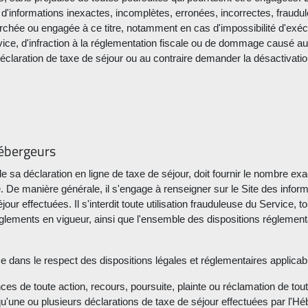
informations inexactes, incomplètes, erronées, incorrectes, fraudu
erchée ou engagée à ce titre, notamment en cas d'impossibilité d'exécu
ce, d'infraction à la réglementation fiscale ou de dommage causé aux
 déclaration de taxe de séjour ou au contraire demander la désactivat
hébergeurs
e sa déclaration en ligne de taxe de séjour, doit fournir le nombre e
e. De manière générale, il s'engage à renseigner sur le Site des inform
ur effectuées. Il s'interdit toute utilisation frauduleuse du Service, 
règlements en vigueur, ainsi que l'ensemble des dispositions réglement
vice dans le respect des dispositions légales et réglementaires applicab
ces de toute action, recours, poursuite, plainte ou réclamation de tou
 qu'une ou plusieurs déclarations de taxe de séjour effectuées par l'Hé